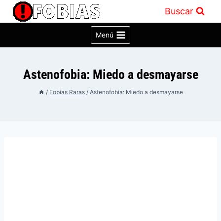
Saltar
Buscar
al
contenido
Menú
Astenofobia: Miedo a desmayarse
/
Fobias Raras
/
Astenofobia: Miedo a desmayarse