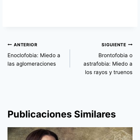
Navegación
ANTERIOR
SIGUIENTE
de
Enoclofobia: Miedo a
Brontofobia o
las aglomeraciones
astrafobia: Miedo a
entradas
los rayos y truenos
Publicaciones Similares