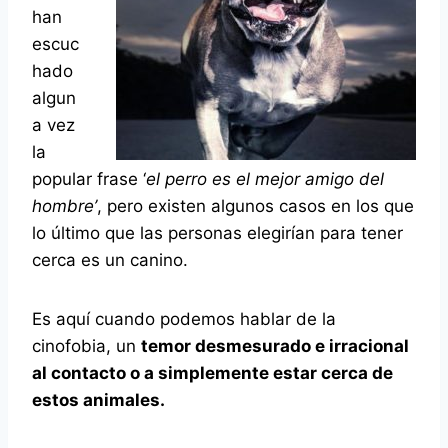
han
escuc
hado
algun
a vez
la
popular frase ‘
el perro es el mejor amigo del
hombre’
, pero existen algunos casos en los que
lo último que las personas elegirían para tener
cerca es un canino.
Es aquí cuando podemos hablar de la
cinofobia, un
temor desmesurado e irracional
al contacto o a simplemente estar cerca de
estos animales.