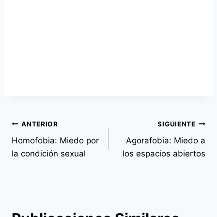
Navegación
ANTERIOR
SIGUIENTE
de
Homofobia: Miedo por
Agorafobia: Miedo a
la condición sexual
los espacios abiertos
entradas