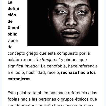
La
defini
ción
de
Xenof
obia:
viene
del
concepto griego que está compuesto por la
palabra xenos “
extranjeros
” y phobos que
significa “
miedo
”. La xenofobia, hace referencia
a el odio, hostilidad, recelo,
rechazo hacia los
extranjeros
.
Esta palabra también nos hace referencia a las
fobias hacia las personas o grupos étnicos que
son diferentes, también hacia personas cuya